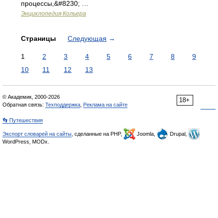
процессы,&#8230; …
Энциклопедия Кольера
Страницы
Следующая
→
1
2
3
4
5
6
7
8
9
10
11
12
13
© Академик, 2000-2026
18+
Обратная связь:
Техподдержка
,
Реклама на сайте
👣 Путешествия
Экспорт словарей на сайты
, сделанные на PHP,
Joomla,
Drupal,
WordPress, MODx.