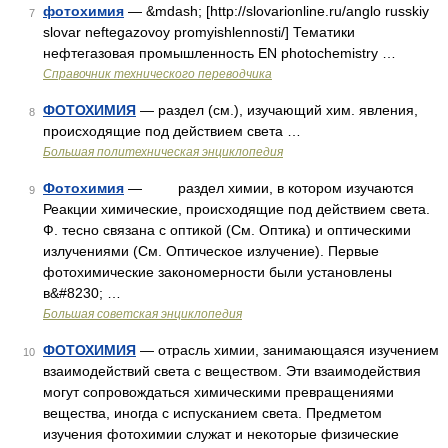
фотохимия
— &mdash; [http://slovarionline.ru/anglo russkiy
7
slovar neftegazovoy promyishlennosti/] Тематики
нефтегазовая промышленность EN photochemistry …
Справочник технического переводчика
ФОТОХИМИЯ
— раздел (см.), изучающий хим. явления,
8
происходящие под действием света …
Большая политехническая энциклопедия
Фотохимия
— раздел химии, в котором изучаются
9
Реакции химические, происходящие под действием света.
Ф. тесно связана с оптикой (См. Оптика) и оптическими
излучениями (См. Оптическое излучение). Первые
фотохимические закономерности были установлены
в&#8230; …
Большая советская энциклопедия
ФОТОХИМИЯ
— отрасль химии, занимающаяся изучением
10
взаимодействий света с веществом. Эти взаимодействия
могут сопровождаться химическими превращениями
вещества, иногда с испусканием света. Предметом
изучения фотохимии служат и некоторые физические