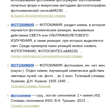
использования фотохимии фотография, изготовление
печатных форм и микросхем методами фотолитографии,
фотохимический синтез&#8230; …
Большой Энциклопедический словарь
ФОТОХИМИЯ
— ФОТОХИМИЯ, раздел химии, в котором
4
изучаются фотохимические реакции, вызываемые
действием СВЕТА или УЛЬТРАФИОЛЕТОВОГО
ИЗЛУЧЕНИЯ, а также реакции, при которых выделяется
свет. Среди примеров таких реакций можно назвать
ФОТОГРАФИЮ, ФОТОСИНТЕЗ и&#8230; …
Научно-технический энциклопедический словарь
ФОТОХИМИЯ
— ФОТОХИМИЯ, фотохимии, мн. нет, жен.
5
(научн.). Отдел химии, изучающий химическое действие
световых лучей. см. фото… во 2 знач. Толковый словарь
Ушакова. Д.Н. Ушаков. 1935 1940 …
Толковый словарь Ушакова
фотохимия
— сущ., кол во синонимов: 1 • химия (43)
6
Словарь синонимов ASIS. В.Н. Тришин. 2013 …
Словарь синонимов