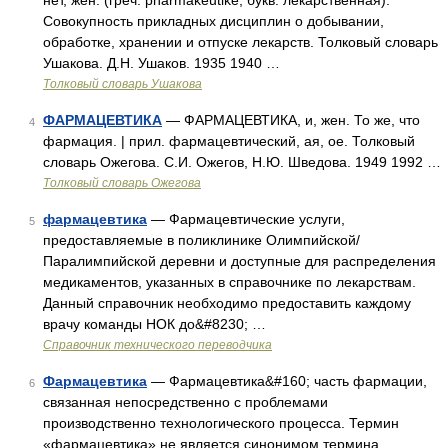
нет, жен. (греч. pharmakeutike, букв. лекарственная).
Совокупность прикладных дисциплин о добывании,
обработке, хранении и отпуске лекарств. Толковый словарь
Ушакова. Д.Н. Ушаков. 1935 1940 …
Толковый словарь Ушакова
ФАРМАЦЕВТИКА
— ФАРМАЦЕВТИКА, и, жен. То же, что
4
фармация. | прил. фармацевтический, ая, ое. Толковый
словарь Ожегова. С.И. Ожегов, Н.Ю. Шведова. 1949 1992 …
Толковый словарь Ожегова
фармацевтика
— Фармацевтические услуги,
5
предоставляемые в поликлинике Олимпийской/
Паралимпийской деревни и доступные для распределения
медикаментов, указанных в справочнике по лекарствам.
Данный справочник необходимо предоставить каждому
врачу команды НОК до&#8230; …
Справочник технического переводчика
Фармацевтика
— Фармацевтика&#160; часть фармации,
6
связанная непосредственно с проблемами
производственно технологического процесса. Термин
«фармацевтика» не является синонимом термина