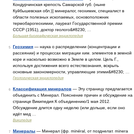
Кондурчинская крепость Самарской губ. (ныне
Куйбышевская обл.)] минералог, геохимик, специалист в
области полезных ископаемых, основоположник
термобарогеохимии, лауреат Государственной премии
СССР (1951), доктор геолого&#8230; …
Большая биографическая энциклопедия
Геохимия
— наука о распределении (концентрации и
5
рассеянии) и процессах миграции хим. элементов в земной
коре и насколько возможно в Земле в целом. Цель Г.,
используя достижения всего естествознания, вскрыть
основные закономерности, управляющие этими&#8230; …
Геологическая энциклопедия
Классификация минералов
— Эту страницу предлагается
6
объединить с Минерал. Пояснение причин и обсуждение на
странице Википедия:К объединению/1 мая 2012.
Обсуждение длится одну неделю (или дольше, если оно
идёт мед …
Википедия
Минералы
— Минерал (фр. minéral, от позднелат. minera
7