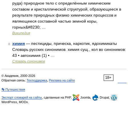
руда) природное тело с определённым химическим
составом и кристаллической структурой, образующееся в
результате природных физико химических процессов и
являющееся составной частью земной коры,
горных&#8230; …
Википедия
химия
— пестициды, прическа, наркотик, ядохимикаты
8
Словарь русских синонимов. химия сущ., кол во синонимов:
43 • автохимия (1) • …
Словарь синонимов
© Академик, 2000-2026
18+
Обратная связь:
Техподдержка
,
Реклама на сайте
👣 Путешествия
Экспорт словарей на сайты
, сделанные на PHP,
Joomla,
Drupal,
WordPress, MODx.