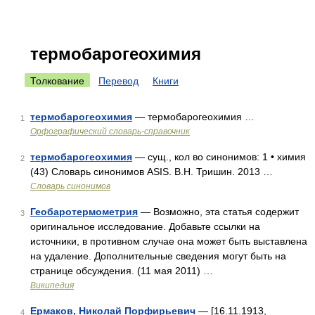
термобарогеохимия
Толкование
Перевод
Книги
термобарогеохимия
— термобарогеохимия …
1
Орфографический словарь-справочник
термобарогеохимия
— сущ., кол во синонимов: 1 • химия
2
(43) Словарь синонимов ASIS. В.Н. Тришин. 2013 …
Словарь синонимов
Геобаротермометрия
— Возможно, эта статья содержит
3
оригинальное исследование. Добавьте ссылки на
источники, в противном случае она может быть выставлена
на удаление. Дополнительные сведения могут быть на
странице обсуждения. (11 мая 2011) …
Википедия
Ермаков, Николай Порфирьевич
— [16.11.1913,
4