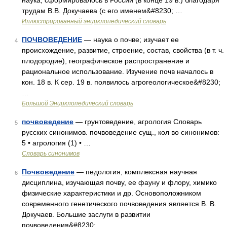
наука, сформировалось в России (в конце 19 в.) благодаря
трудам В.В. Докучаева (с его именем&#8230; …
Иллюстрированный энциклопедический словарь
ПОЧВОВЕДЕНИЕ
— наука о почве; изучает ее
4
происхождение, развитие, строение, состав, свойства (в т. ч.
плодородие), географическое распространение и
рациональное использование. Изучение почв началось в
кон. 18 в. К сер. 19 в. появилось агрогеологическое&#8230;
…
Большой Энциклопедический словарь
почвоведение
— грунтоведение, агрология Словарь
5
русских синонимов. почвоведение сущ., кол во синонимов:
5 • агрология (1) • …
Словарь синонимов
Почвоведение
— педология, комплексная научная
6
дисциплина, изучающая почву, ее фауну и флору, химико
физические характеристики и др. Основоположником
современного генетического почвоведения является В. В.
Докучаев. Большие заслуги в развитии
почвоведения&#8230; …