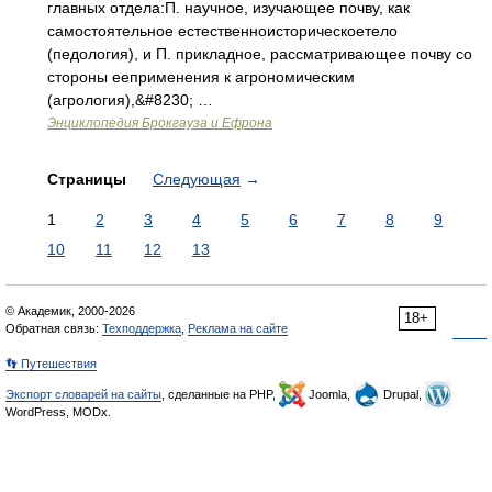
главных отдела:П. научное, изучающее почву, как
самостоятельное естественноисторическоетело
(педология), и П. прикладное, рассматривающее почву со
стороны ееприменения к агрономическим
(агрология),&#8230; …
Энциклопедия Брокгауза и Ефрона
Страницы
Следующая
→
1
2
3
4
5
6
7
8
9
10
11
12
13
© Академик, 2000-2026
18+
Обратная связь:
Техподдержка
,
Реклама на сайте
👣 Путешествия
Экспорт словарей на сайты
, сделанные на PHP,
Joomla,
Drupal,
WordPress, MODx.