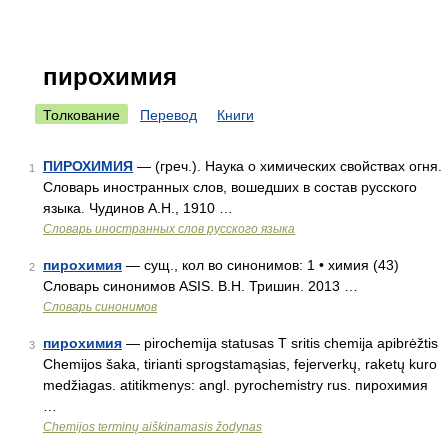
пирохимия
Толкование
Перевод
Книги
ПИРОХИМИЯ
— (греч.). Наука о химических свойствах огня.
1
Словарь иностранных слов, вошедших в состав русского
языка. Чудинов А.Н., 1910 …
Словарь иностранных слов русского языка
пирохимия
— сущ., кол во синонимов: 1 • химия (43)
2
Словарь синонимов ASIS. В.Н. Тришин. 2013 …
Словарь синонимов
пирохимия
— pirochemija statusas T sritis chemija apibrėžtis
3
Chemijos šaka, tirianti sprogstamąsias, fejerverkų, raketų kuro
medžiagas. atitikmenys: angl. pyrochemistry rus. пирохимия
…
Chemijos terminų aiškinamasis žodynas