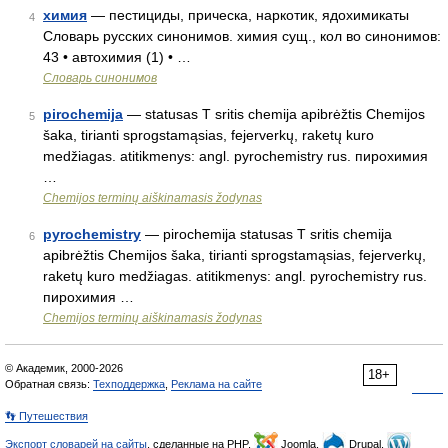
химия
— пестициды, прическа, наркотик, ядохимикаты
4
Словарь русских синонимов. химия сущ., кол во синонимов:
43 • автохимия (1) • …
Словарь синонимов
pirochemija
— statusas T sritis chemija apibrėžtis Chemijos
5
šaka, tirianti sprogstamąsias, fejerverkų, raketų kuro
medžiagas. atitikmenys: angl. pyrochemistry rus. пирохимия
…
Chemijos terminų aiškinamasis žodynas
pyrochemistry
— pirochemija statusas T sritis chemija
6
apibrėžtis Chemijos šaka, tirianti sprogstamąsias, fejerverkų,
raketų kuro medžiagas. atitikmenys: angl. pyrochemistry rus.
пирохимия …
Chemijos terminų aiškinamasis žodynas
© Академик, 2000-2026
18+
Обратная связь:
Техподдержка
,
Реклама на сайте
👣 Путешествия
Экспорт словарей на сайты
, сделанные на PHP,
Joomla,
Drupal,