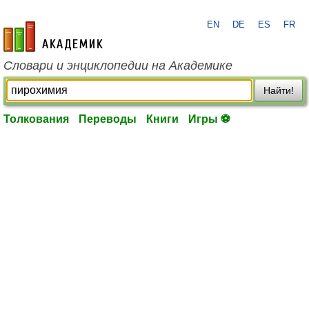
EN
DE
ES
FR
academic.ru
Словари и энциклопедии на Академике
Найти!
Толкования
Переводы
Книги
Игры ⚽