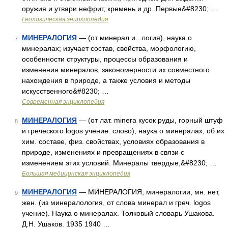
оружия и утвари нефрит, кремень и др. Первые&#8230; …
Геологическая энциклопедия
МИНЕРАЛОГИЯ
— (от минерал и...логия), наука о
7
минералах; изучает состав, свойства, морфологию,
особенности структуры, процессы образования и
изменения минералов, закономерности их совместного
нахождения в природе, а также условия и методы
искусственного&#8230; …
Современная энциклопедия
МИНЕРАЛОГИЯ
— (от лат. minera кусок руды, горный штуф
8
и греческого logos учение. слово), наука о минералах, об их
хим. составе, физ. свойствах, условиях образования в
природе, изменениях и превращениях в связи с
изменением этих условий. Минералы твердые,&#8230; …
Большая медицинская энциклопедия
МИНЕРАЛОГИЯ
— МИНЕРАЛОГИЯ, минералогии, мн. нет,
9
жен. (из минералология, от слова минерал и греч. logos
учение). Наука о минералах. Толковый словарь Ушакова.
Д.Н. Ушаков. 1935 1940 …