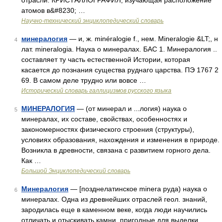
отрасли: КРИСТАЛЛОГРАФИЯ, изучающая расположение
атомов в&#8230; …
Научно-технический энциклопедический словарь
минералогия
— и, ж. minéralogie f., нем. Mineralogie &LT;, н
4
лат. mineralogia. Наука о минералах. БАС 1. Минералогия ..
составляет ту часть естественной Истории, которая
касается до познания существа руднаго царства. ПЭ 1767 2
69. В самом деле трудно или вовсе …
Исторический словарь галлицизмов русского языка
МИНЕРАЛОГИЯ
— (от минерал и ...логия) наука о
5
минералах, их составе, свойствах, особенностях и
закономерностях физического строения (структуры),
условиях образования, нахождения и изменения в природе.
Возникла в древности, связана с развитием горного дела.
Как …
Большой Энциклопедический словарь
Минералогия
— [позднелатинское minera руда) наука о
6
минералах. Одна из древнейших отраслей геол. знаний,
зародилась еще в каменном веке, когда люди научились
отличать и отыскивать камни, пригодные для выделки