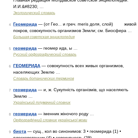
Главная редакция Молдавской советской энциклопедии.
И.И.&#8230; …
Экологический словарь
Геомерида
— (от Гео... и греч. meris доля, слой) живой
4
покров, совокупность организмов Земли; см. Биосфера …
Большая советская энциклопедия
геомерида
— геомер ида, ы …
5
Русский орфографический словарь
ГЕОМЕРИДА
— совокупность всех живых организмов,
6
населяющих Землю …
Словарь ботанических терминов
геомерида
— и, ж. Сукупність організмів, що населяють
7
Землю …
Український тлумачний словник
геомерида
— іменник жіночого роду …
8
Орфографічний словник української мови
биота
— сущ., кол во синонимов: 3 • геомерида (1) •
9
плосковеточник (4) • совокупность (29) …