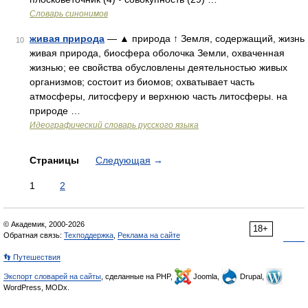
Словарь синонимов
живая природа
— ▲ природа ↑ Земля, содержащий, жизнь
10
живая природа, биосфера оболочка Земли, охваченная
жизнью; ее свойства обусловлены деятельностью живых
организмов; состоит из биомов; охватывает часть
атмосферы, литосферу и верхнюю часть литосферы. на
природе …
Идеографический словарь русского языка
Страницы
Следующая
→
1
2
© Академик, 2000-2026
18+
Обратная связь:
Техподдержка
,
Реклама на сайте
👣 Путешествия
Экспорт словарей на сайты
, сделанные на PHP,
Joomla,
Drupal,
WordPress, MODx.