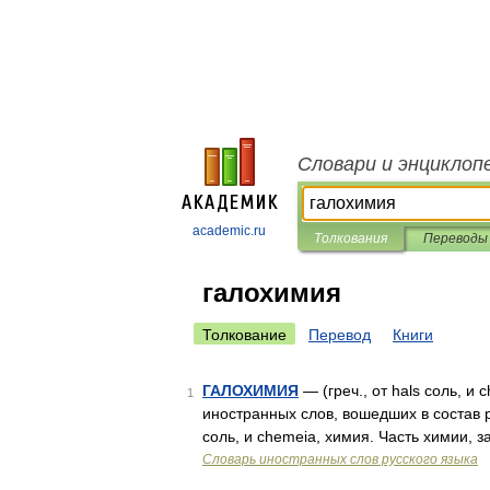
Словари и энциклоп
academic.ru
Толкования
Переводы
галохимия
Толкование
Перевод
Книги
ГАЛОХИМИЯ
— (греч., от hals соль, 
1
иностранных слов, вошедших в состав р
соль, и chemeia, химия. Часть химии,
Словарь иностранных слов русского языка