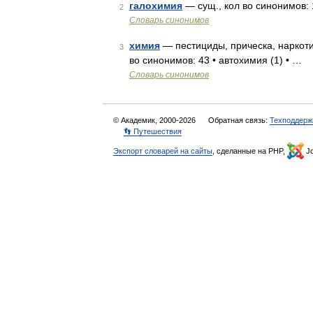
галохимия
— сущ., кол во синонимов: 
2
Словарь синонимов
химия
— пестициды, прическа, наркоти
3
во синонимов: 43 • автохимия (1) • …
Словарь синонимов
© Академик, 2000-2026
Обратная связь:
Техподдерж
👣 Путешествия
Экспорт словарей на сайты
, сделанные на PHP,
Jo