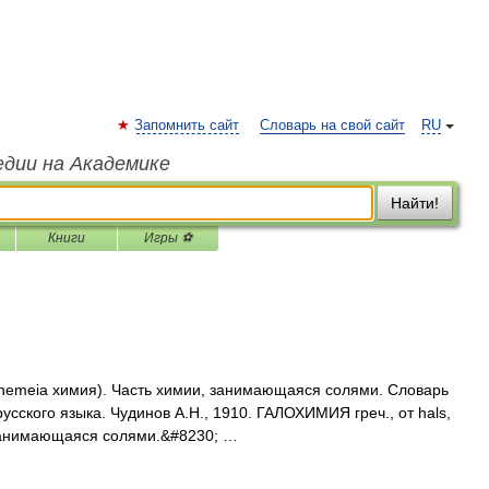
Запомнить сайт
Словарь на свой сайт
RU
едии на Академике
Найти!
Книги
Игры ⚽
и chemeia химия). Часть химии, занимающаяся солями. Словарь
усского языка. Чудинов А.Н., 1910. ГАЛОХИМИЯ греч., от hals,
 занимающаяся солями.&#8230; …