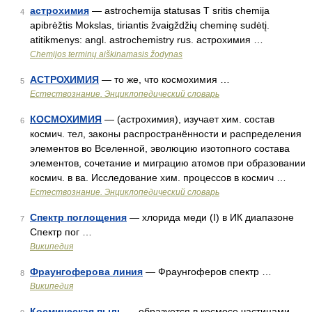
астрохимия
— astrochemija statusas T sritis chemija
4
apibrėžtis Mokslas, tiriantis žvaigždžių cheminę sudėtį.
atitikmenys: angl. astrochemistry rus. астрохимия …
Chemijos terminų aiškinamasis žodynas
АСТРОХИМИЯ
— то же, что космохимия …
5
Естествознание. Энциклопедический словарь
КОСМОХИМИЯ
— (астрохимия), изучает хим. состав
6
космич. тел, законы распространённости и распределения
элементов во Вселенной, эволюцию изотопного состава
элементов, сочетание и миграцию атомов при образовании
космич. в ва. Исследование хим. процессов в космич …
Естествознание. Энциклопедический словарь
Спектр поглощения
— хлорида меди (I) в ИК диапазоне
7
Спектр пог …
Википедия
Фраунгоферова линия
— Фраунгоферов спектр …
8
Википедия
Космическая пыль
— образуется в космосе частицами