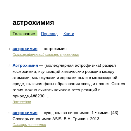
астрохимия
Толкование
Перевод
Книги
астрохимия
— астрохимия …
1
Орфографический словарь-справочник
Астрохимия
— (молекулярная астрофизика) раздел
2
космохимии, изучающий химические реакции между
атомами, молекулами и зернами пыли в межзвездной
среде, включая фазы образования звезд и планет. Синтез
гелия можно считать началом всех реакций в
природе,&#8230; …
Википедия
астрохимия
— сущ., кол во синонимов: 1 • химия (43)
3
Словарь синонимов ASIS. В.Н. Тришин. 2013 …
Словарь синонимов