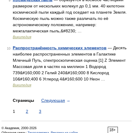
9
размером от нескольких молекул до 0,1 мм. 40 килотонн
космической пыли каждый год оседает на планете Земля.
Космическую пыль можно также различать по её
астрономическому положению, например:
межгалактическая пыль,&#8230; …
Википедия
Распространённость химических элементов
— Десять
10
наиболее распространенных элементов в Галактике
Млечный Путь, спектроскопическая оценка [1] Z Элемент
Массовая доля в частях на миллион 1 Водород
739&#160;000 2 Гелий 240&#160;000 8 Кислород
10&#160;400 6 Углерод 4&#160;600 10 Неон …
Википедия
Страницы
Следующая
→
1
2
3
© Академик, 2000-2026
18+
Обратная связь:
Техподдержка
,
Реклама на сайте