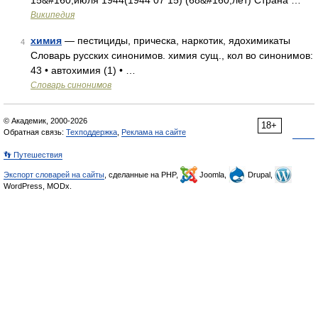
15&#160;июля 1944(1944 07 15) (68&#160;лет) Страна …
Википедия
химия
— пестициды, прическа, наркотик, ядохимикаты
4
Словарь русских синонимов. химия сущ., кол во синонимов:
43 • автохимия (1) • …
Словарь синонимов
© Академик, 2000-2026
18+
Обратная связь:
Техподдержка
,
Реклама на сайте
👣 Путешествия
Экспорт словарей на сайты
, сделанные на PHP,
Joomla,
Drupal,
WordPress, MODx.