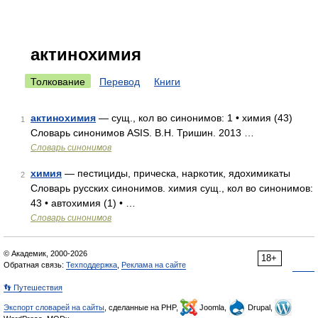
актинохимия
Толкование
Перевод
Книги
актинохимия
— сущ., кол во синонимов: 1 • химия (43)
1
Словарь синонимов ASIS. В.Н. Тришин. 2013 …
Словарь синонимов
химия
— пестициды, прическа, наркотик, ядохимикаты
2
Словарь русских синонимов. химия сущ., кол во синонимов:
43 • автохимия (1) • …
Словарь синонимов
© Академик, 2000-2026
18+
Обратная связь:
Техподдержка
,
Реклама на сайте
👣 Путешествия
Экспорт словарей на сайты
, сделанные на PHP,
Joomla,
Drupal,