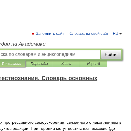
Запомнить сайт
Словарь на свой сайт
RU
едии на Академике
Найти!
Толкования
Переводы
Книги
Игры ⚽
тествознания. Словарь основных
ях
прогрессивного
самоускорения
,
связанного
с
накоплением
в
дуктов
реакции
.
При
горении
могут
достигаться
высокие
(
до