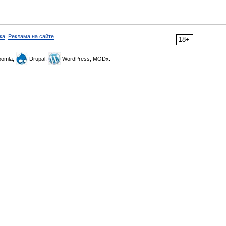
ка
,
Реклама на сайте
18+
omla,
Drupal,
WordPress, MODx.