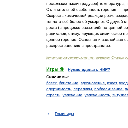
нескольких
тысяч
градусов
)
температуры
,
Отличительной
особенность
горения
—
пр
Скорость
химической
реакции
резко
возра
теплота
всё
более
её
ускоряет
.
С
другой
с
роста
(
в
процессе
разветвлённо
-
цепной
ре
радикалов
,
стимулирующих
химическое
пр
цепное
горение
.
Основная
и
важнейшая
о
распространению
в
пространстве
.
Концепции
современного
естествознания
.
Словарь
о
Игры ⚽
Нужно сделать НИР?
Синонимы
:
блеск
,
блистание
,
вдохновение
,
взлет
,
воод
одержимость
,
переливы
,
поблескивание
,
п
страсть
,
увлечение
,
увлеченность
,
энтузиа
Гоминиды