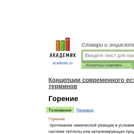
Словари и энциклоп
academic.ru
Концепции современного естествознания. Словарь основных терминов
Концепции современного ес
терминов
Горение
Толкование
Перевод
Горение
протекание
химической
реакции
в
услови
системе
теплоты
или
катализирующих
про