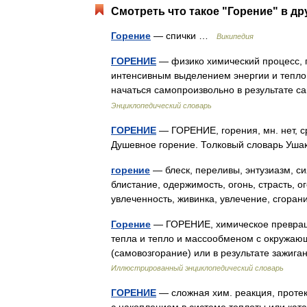
Смотреть что такое "Горение" в др
Горение
— спички …
Википедия
ГОРЕНИЕ
— физико химический процесс, 
интенсивным выделением энергии и тепло
начаться самопроизвольно в результате
Энциклопедический словарь
ГОРЕНИЕ
— ГОРЕНИЕ, горения, мн. нет, ср.
Душевное горение. Толковый словарь Уша
горение
— блеск, переливы, энтузиазм, си
блистание, одержимость, огонь, страсть, 
увлеченность, живинка, увлечение, сгор
Горение
— ГОРЕНИЕ, химическое превращ
тепла и тепло и массообменом с окружаю
(самовозгорание) или в результате зажиг
Иллюстрированный энциклопедический словарь
ГОРЕНИЕ
— сложная хим. реакция, протек