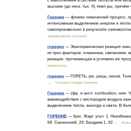
с накоплением в системе теплоты или ката
высокие (до неск. тыс. К) темп ры, прич
Горение
— физико химический процесс, п
интенсивным выделением энергии и тепло
самопроизвольно в результате самовос
черезвычайных ситуаций
горение
— Экзотермическая реакция окис
из трех факторов: пламенем, свечением, 
реакция, протекающая в условиях ее пр
переводчика
горение
— ГОРЕТЬ, рю, ришь; несов. Толк
…
Толковый словарь Ожегова
Горение
— (фр. и англ. combustion, нем. V
взаимодействия с кислородом воздуха как
выделением тепла, аиногда и света. В 
ГОРЕНИЕ
— букс. Жарг. угол. 1. Неизбежн
58. Скачинский, 29; Балдаев 1, 92 …
Больш