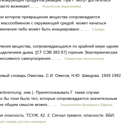
лизирующих продуктов реакции. При Г. могут достигаться
ём часто возникает… …
Физическая энциклопедия
ри котором превращение вещества сопровождается
 массообменом с окружающей средой. может начаться
пламенения либо может быть инициировано… …
Словарь
ления вещества, сопровождающаяся по крайней мере одним
выделением дыма. [СТ СЭВ 383 87] горение Экзотермическая
огрессивного самоускорения.… …
Справочник технического
овый словарь Ожегова. С.И. Ожегов, Н.Ю. Шведова. 1949 1992
erbrennung; хим.). Принятоназывать Г. такие случаи
их бы тони было тел, которые сопровождаются значительным
более общем смысле можно… …
Энциклопедия Брокгауза и Ефрона
ая опасность. ТСУЖ, 42. 2. Сигнал тревоги, опасности. ББИ,
ой словарь русских поговорок