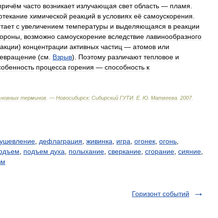
причём
часто
возникает
излучающая
свет
область
—
пламя
.
отекание
химической
реакций
в
условиях
её
самоускорения
.
стает
с
увеличением
температуры
и
выделяющаяся
в
реакции
тороны
,
возможно
самоускорение
вследствие
лавинообразного
акции
)
концентрации
активных
частиц
—
атомов
или
евращение
(
см
.
Взрыв
).
Поэтому
различают
тепловое
и
собенность
процесса
горения
—
способность
к
сновных
терминов
. —
Новосибирск:
Сибирский
ГУТИ
.
Е
.
Ю
.
Матвеева
.
2007
.
ушевление
,
дефлаграция
,
живинка
,
игра
,
огонек
,
огонь
,
одъем
,
подъем духа
,
полыхание
,
сверкание
,
сгорание
,
сияние
,
зм
Горизонт событий