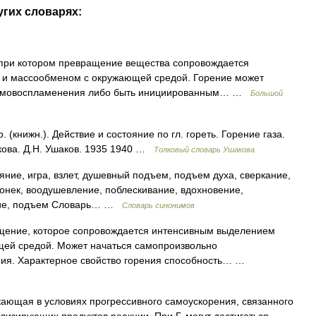
угих словарях:
при котором превращение вещества сопровождается
 и массообменом с окружающей средой. Горение может
 самовоспламенения либо быть инициированным… …
Большой
 (книжн.). Действие и состояние по гл. гореть. Горение газа.
кова. Д.Н. Ушаков. 1935 1940 …
Толковый словарь Ушакова
яние, игра, взлет, душевный подъем, подъем духа, сверкание,
огонек, воодушевление, поблескивание, вдохновение,
ание, подъем Словарь… …
Словарь синонимов
ение, которое сопровождается интенсивным выделением
щей средой. Может начаться самопроизвольно
ания. Характерное свойство горения способность… …
ающая в условиях прогрессивного самоускорения, связанного