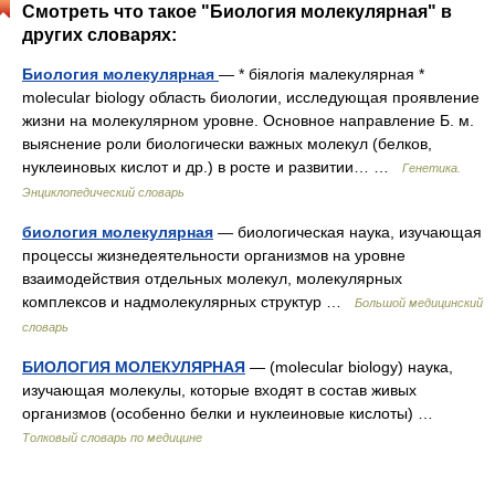
Смотреть что такое "Биология молекулярная" в
других словарях:
Биология молекулярная
— * біялогія малекулярная *
molecular biology область биологии, исследующая проявление
жизни на молекулярном уровне. Основное направление Б. м.
выяснение роли биологически важных молекул (белков,
нуклеиновых кислот и др.) в росте и развитии… …
Генетика.
Энциклопедический словарь
биология молекулярная
— биологическая наука, изучающая
процессы жизнедеятельности организмов на уровне
взаимодействия отдельных молекул, молекулярных
комплексов и надмолекулярных структур …
Большой медицинский
словарь
БИОЛОГИЯ МОЛЕКУЛЯРНАЯ
— (molecular biology) наука,
изучающая молекулы, которые входят в состав живых
организмов (особенно белки и нуклеиновые кислоты) …
Толковый словарь по медицине