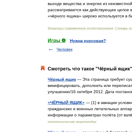
выходе
вещества
и
энергии
из
неизвестно
рассматривается
как
действующее
целое
«
чёрного
ящика
»
широко
используется
в
б
Концепции
современного
естествознания
.
Словарь
о
Игры ⚽
Нужна курсовая?
Человек
Смотреть что такое "Чёрный ящик"
Чёрный ящик
— Эта страница требует су
викифицировать, дополнить или переписат
улучшению/16 октября 2012. Дата постан
«ЧЁРНЫЙ ЯЩИК»
— (1) в авиации условн
гражданских и военных летательных аппар
информации о параметрах полёта (от взл
политехническая энциклопедия