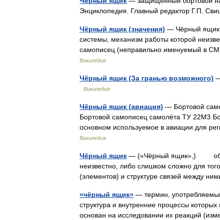
Чёрный ящик
— защищённый бортовой нак
Энциклопедия. Главный редактор Г.П. С
Чёрный ящик (значения)
— Чёрный ящик:
системы, механизм работы которой неизве
самописец (неправильно именуемый в СМ
Википедия
Чёрный ящик (За гранью возможного)
—
Википедия
Чёрный ящик (авиация)
— Бортовой само
Бортовой самописец самолёта ТУ 22М3 Бо
основном используемое в авиации для ре
Википедия
Чёрный ящик
— («Чёрный ящик»,) объек
неизвестно, либо слишком сложно для того
(элементов) и структуре связей между н
«чёрный ящик»
— термин, употребляемый
структура и внутренние процессы которых 
основан на исследовании их реакций (и