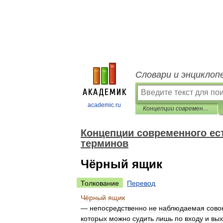
Словари и энциклоп
academic.ru
Концепции современного естествознания. Словарь основных терминов
Концепции современного ес
терминов
Чёрный ящик
Толкование
Перевод
Чёрный
ящик
—
непосредственно
не
наблюдаемая
сово
которых
можно
судить
лишь
по
входу
и
вых