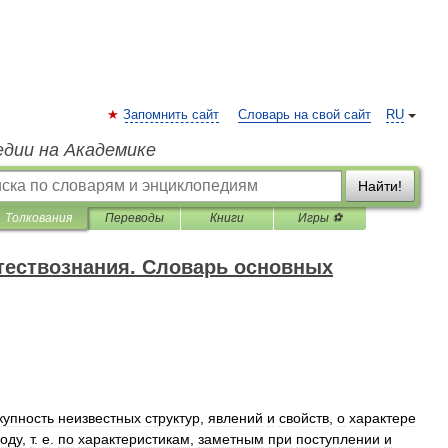
Запомнить сайт
Словарь на свой сайт
RU
едии на Академике
Найти!
Толкования
Переводы
Книги
Игры ⚽
тествознания. Словарь основных
купность
неизвестных
структур
,
явлений
и
свойств
,
о
характере
оду
,
т
.
е
.
по
характеристикам
,
заметным
при
поступлении
и