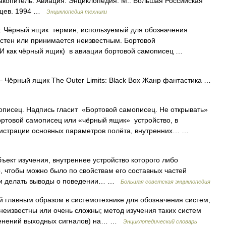
опитель. Авиация: Энциклопедия. М.: Большая Российская
вищев. 1994 …
Энциклопедия техники
 Чёрный ящик термин, используемый для обозначения
стен или принимается неизвестным. Бортовой
И как чёрный ящик) в авиации бортовой самописец …
 Чёрный ящик The Outer Limits: Black Box Жанр фантастика …
писец. Надпись гласит «Бортовой самописец. Не открывать»
ртовой самописец или «чёрный ящик» устройство, в
гистрации основных параметров полёта, внутренних… …
т изучения, внутреннее устройство которого либо
, чтобы можно было по свойствам его составных частей
ими делать выводы о поведении… …
Большая советская энциклопедия
 главным образом в системотехнике для обозначения систем,
неизвестны или очень сложны; метод изучения таких систем
зменений выходных сигналов) на… …
Энциклопедический словарь