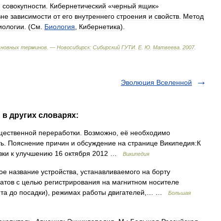
й
совокупности
.
Кибернетический
«
черный
ящик
»
вне
зависимости
от
его
внутреннего
строения
и
свойств
.
Метод
иологии
. (
См
.
Биология
,
Кибернетика
).
сновных
терминов
. —
Новосибирск:
Сибирский
ГУТИ
.
Е
.
Ю
.
Матвеева
.
2007
.
Эволюция Вселенной
 в других словарях:
щественной переработки. Возможно, её необходимо
ь. Пояснение причин и обсуждение на странице Википедия:К
овки к улучшению 16 октября 2012 …
Википедия
ое название устройства, устанавливаемого на борту
атов с целью регистрирования на магнитном носителе
ёта до посадки), режимах работы двигателей,… …
Большая