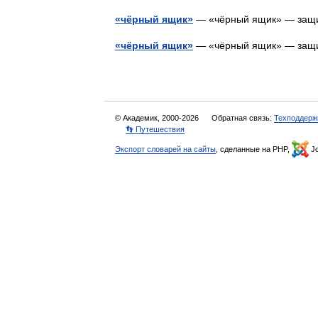
«чёрный ящик»
— «чёрный ящик» — защ
«чёрный ящик»
— «чёрный ящик» — защ
© Академик, 2000-2026
Обратная связь:
Техподдерж
👣 Путешествия
Экспорт словарей на сайты
, сделанные на PHP,
Jo