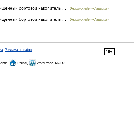
ищённый бортовой накопитель …
Энциклопедия «Авиация»
ищённый бортовой накопитель …
Энциклопедия «Авиация»
ка
,
Реклама на сайте
18+
omla,
Drupal,
WordPress, MODx.